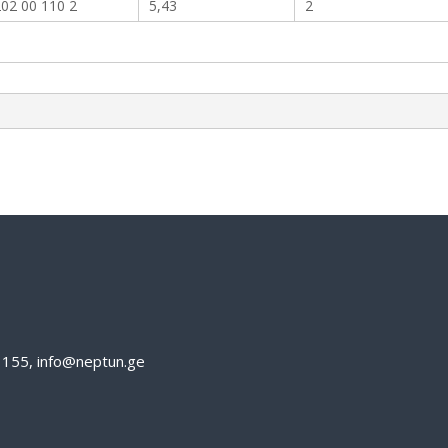
02 00 110 2
5,43
2
61155, info@neptun.ge