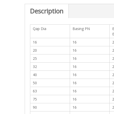
c
t
Description
i
o
n
Qap Dia
Basing PN
16
16
2
20
16
2
25
16
2
32
16
2
40
16
2
50
16
2
63
16
2
75
16
2
90
16
2