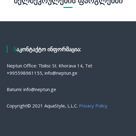
ᲮᲔᲚᲨᲔᲙᲠᲣᲚᲔᲑᲘᲡ ᲤᲐᲠᲒᲚᲔᲑᲨᲘ
საკონტაქტო ინფორმაცია:
Neptun Office: Tbilisi: St. Khorava 14, Tel:
+995598961155, info@neptun.ge
Batumi: info@neptun.ge
Copyright© 2021 AquaStyle, L.L.C.
Privacy Policy