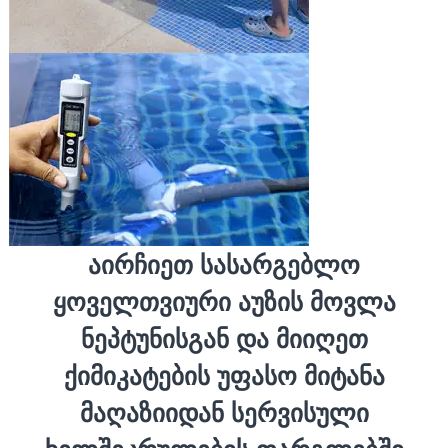
ᲐᲘᲠᲩᲘᲔᲗ ᲡᲐᲡᲐᲠᲒᲔᲑᲚᲝ
ᲧᲝᲕᲔᲚᲗᲕᲘᲣᲠᲘ ᲐᲣᲖᲘᲡ ᲛᲝᲕᲚᲐ
ᲜᲔᲞᲢᲣᲜᲘᲡᲒᲐᲜ ᲓᲐ ᲛᲘᲘᲦᲔᲗ
ᲥᲘᲛᲘᲙᲐᲢᲔᲑᲘᲡ ᲣᲤᲐᲡᲝ ᲛᲘᲢᲐᲜᲐ
ᲛᲐᲦᲐᲖᲘᲘᲓᲐᲜ ᲡᲔᲠᲕᲘᲡᲣᲚᲘ