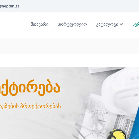
@neptun.ge
მთავარი
პორტფოლიო
კატალოგი
სე
ᲘᲠᲔᲑᲐ
 Პროექტორებას