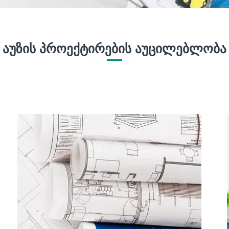
ᲐᲣᲖᲘᲡ ᲞᲠᲝᲔᲥᲢᲘᲠᲔᲑᲘᲡ ᲐᲣᲪᲘᲚᲔᲑᲚᲝᲑᲐ