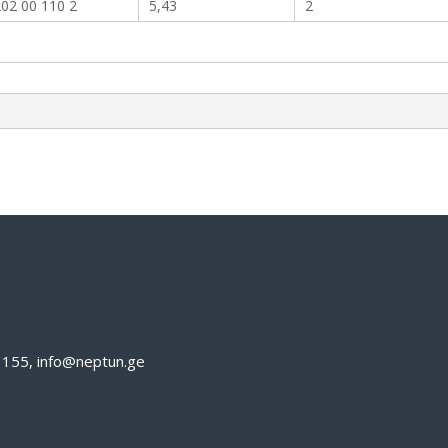
02 00 110 2
5,43
2
61155, info@neptun.ge