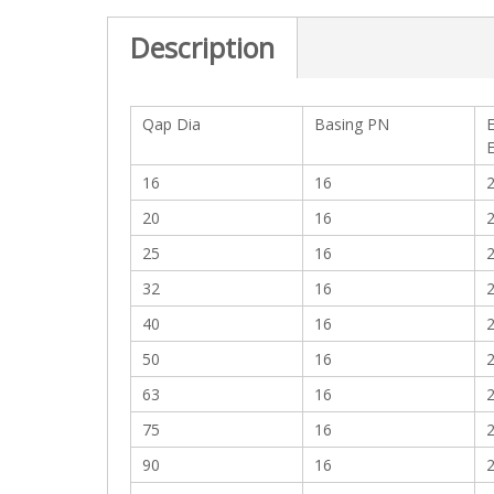
c
t
Description
i
o
n
Qap Dia
Basing PN
16
16
2
20
16
2
25
16
2
32
16
2
40
16
2
50
16
2
63
16
2
75
16
2
90
16
2