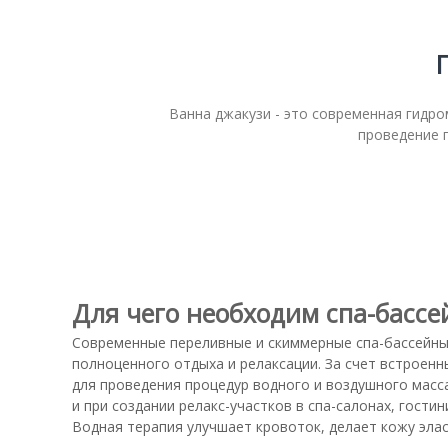
c
t
i
o
n
Ванна джакузи - это современная гидро
проведение г
Для чего необходим спа-бассе
Современные переливные и скиммерные спа-бассейн
полноценного отдыха и релаксации. За счет встроен
для проведения процедур водного и воздушного масса
и при создании релакс-участков в спа-салонах, гости
Водная терапия улучшает кровоток, делает кожу эла