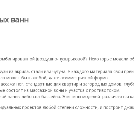
ых ванн
 комбинированной (воздушно-пузырьковой). Некоторые модели
зи из акрила, стали или чугуна. У каждого материала свои пре
рила может быть любой, даже асимметричной формы.
ассажа ног, стандартные для квартир и загородных домов, глуб
ые состоят из массажной зоны и участка с противотоком.
ой ванны либо спа-бассейна. Эти типы моделей различаются ка
идуальных проектов любой степени сложности, и построит джаку