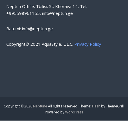
Neptun Office: Tbilisi: St. Khorava 14, Tel:
17 m3/h
+995598961155, info@neptun.ge
1 Adet
ATS POM046
Batumi: info@neptun.ge
1,50 HP Ön Filtreli Pompa (Monofaze)
11,45
Copyright© 2021 AquaStyle, L.L.C.
Privacy Policy
0,32×0,66×0,44
21 m3/h
1 Adet
ATS POM047
2,00 HP Ön Filtreli Pompa (Monofaze)
13,75
0,32×0,66×0,44
Copyright © 2026
Neptune
All rights reserved. Theme:
Flash
by ThemeGrill.
Powered by
WordPress
25 m3/h
1 Adet