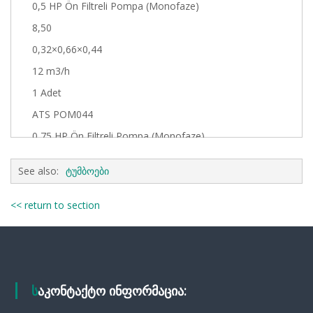
0,5 HP Ön Filtreli Pompa (Monofaze)
8,50
0,32×0,66×0,44
12 m3/h
1 Adet
ATS POM044
0,75 HP Ön Filtreli Pompa (Monofaze)
8,80
See also:
ტუმბოები
0,32×0,66×0,44
14 m3/h
<< return to section
1 Adet
ATS POM045
1,00 HP Ön Filtreli Pompa (Monofaze)
10,35
საკონტაქტო ინფორმაცია:
0,32×0,66×0,44