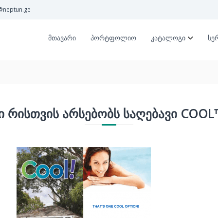
@neptun.ge
მთავარი
პორტფოლიო
კატალოგი
სე
Ი ᲠᲘᲡᲗᲕᲘᲡ ᲐᲠᲡᲔᲑᲝᲑᲡ ᲡᲐᲦᲔᲑᲐᲕᲘ COOL