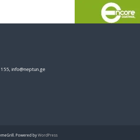
61155, info@neptun.ge
emeGrill. Powered by
WordPress