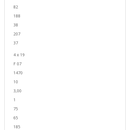
82
188
38
207
37
4 x 19
F 07
1470
10
3,00
1
75
65
185