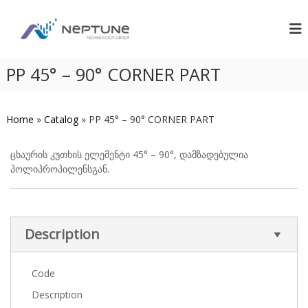
S
N
S
k
w
i
e
i
p
p
m
t
PP 45° – 90° CORNER PART
t
m
o
i
u
c
n
n
g
o
Home
»
Catalog
»
PP 45° – 90° CORNER PART
e
P
n
o
t
o
e
ცხაურის კუთხის ელემენტი 45° – 90°, დამზადებულია
l
n
პოლიპროპილენსგან.
C
t
o
n
s
t
r
Description
u
c
t
Code
i
o
Description
n