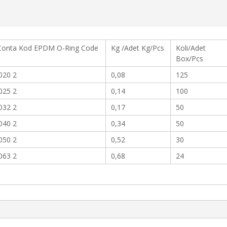
onta Kod EPDM O-Ring Code
Kg /Adet Kg/Pcs
Koli/Adet
Box/Pcs
020 2
0,08
125
025 2
0,14
100
032 2
0,17
50
040 2
0,34
50
050 2
0,52
30
063 2
0,68
24