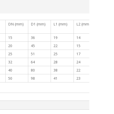
DN (mm)
D1 (mm)
L1 (mm)
L2 (mm)
15
36
19
14
20
45
22
15
25
51
25
17
32
64
28
24
40
80
38
22
50
98
41
23