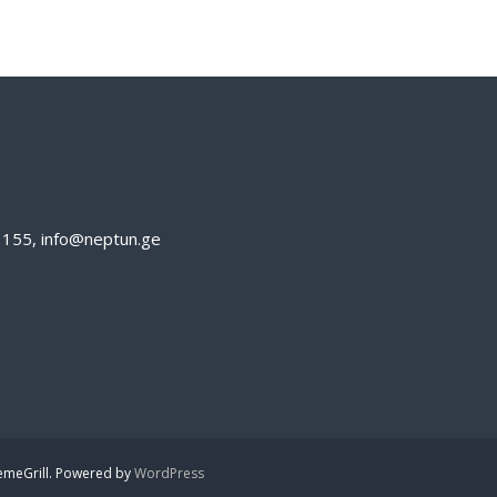
61155, info@neptun.ge
emeGrill. Powered by
WordPress