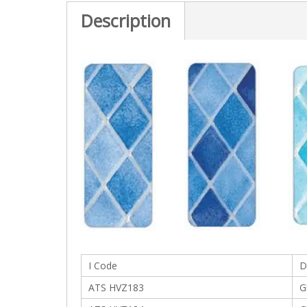
c
Description
t
i
o
n
I Code
D
ATS HVZ183
G