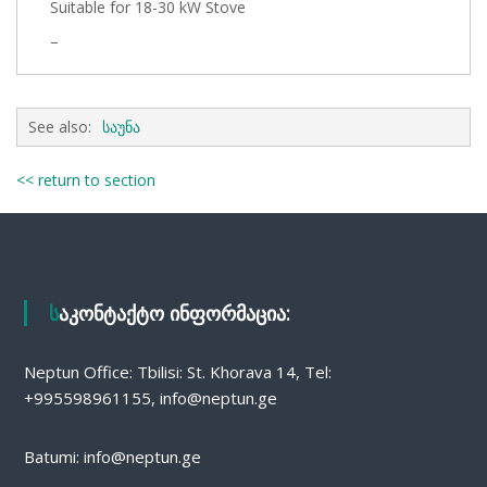
Suitable for 18-30 kW Stove
–
See also:
საუნა
<< return to section
საკონტაქტო ინფორმაცია:
Neptun Office: Tbilisi: St. Khorava 14, Tel:
+995598961155, info@neptun.ge
Batumi: info@neptun.ge