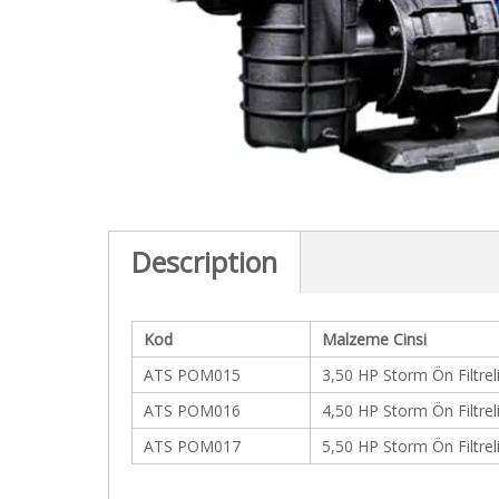
c
t
i
o
n
Description
Kod
Malzeme Cinsi
ATS POM015
3,50 HP Storm Ön Filtrel
ATS POM016
4,50 HP Storm Ön Filtrel
ATS POM017
5,50 HP Storm Ön Filtrel