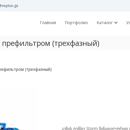
@neptun.ge
Главная
Портфолио
Каталог
У
с префильтром (трехфазный)
префильтром (трехфазный)
აუზის ტუმბო Storm წინაფილტრით (