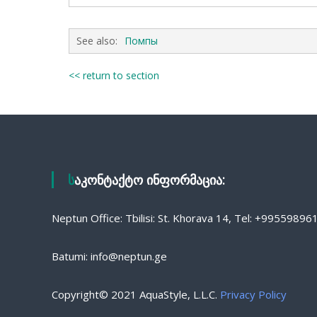
See also:
Помпы
<< return to section
საკონტაქტო ინფორმაცია:
Neptun Office: Tbilisi: St. Khorava 14, Tel: +9955989
Batumi: info@neptun.ge
Copyright© 2021 AquaStyle, L.L.C.
Privacy Policy