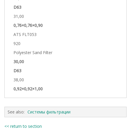
D63
31,00
0,76×0,76×0,90
ATS FLT053
920
Polyester Sand Filter
30,00
D63
38,00
0,92×0,92×1,00
See also:
Системы фильтрации
<< return to section