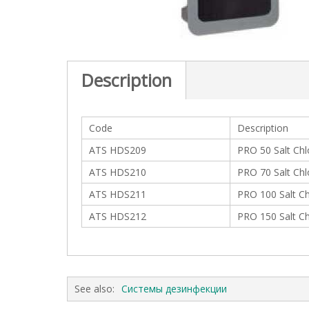
c
t
i
o
n
Description
Code
Description
ATS HDS209
PRO 50 Salt Chl
ATS HDS210
PRO 70 Salt Chl
ATS HDS211
PRO 100 Salt Ch
ATS HDS212
PRO 150 Salt Ch
See also:
Системы дезинфекции