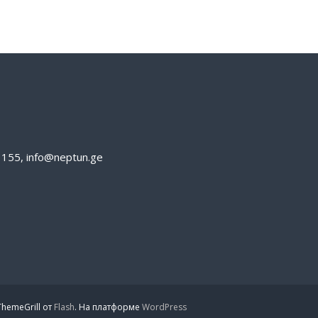
61155, info@neptun.ge
hemeGrill от
Flash
. На платформе
WordPress