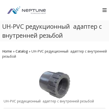
П
N
S
е
w
р
e
i
е
p
m
й
UH-PVC редукционный адаптер с
t
m
т
i
u
и
внутренней резьбой
n
n
g
к
e
P
с
o
о
o
Home
»
Catalog
»
UH-PVC редукционный адаптер с внутренней
д
l
резьбой
е
C
р
o
n
ж
s
и
t
м
r
о
u
м
c
у
t
i
UH-PVC редукционный адаптер с внутренней резьбой
o
n