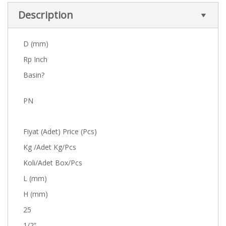
Description
D (mm)
Rp Inch
Basin?
PN
Fiyat (Adet) Price (Pcs)
Kg /Adet Kg/Pcs
Koli/Adet Box/Pcs
L (mm)
H (mm)
25
1/2”