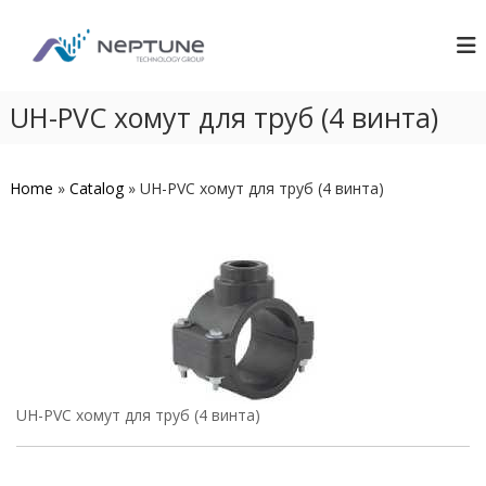
П
N
S
е
w
р
e
i
е
p
m
й
UH-PVC хомут для труб (4 винта)
t
m
т
i
u
и
n
n
g
к
Home
»
Catalog
»
UH-PVC хомут для труб (4 винта)
e
P
с
o
о
o
д
l
е
C
р
o
n
ж
s
и
t
м
r
о
u
м
c
UH-PVC хомут для труб (4 винта)
у
t
i
o
n