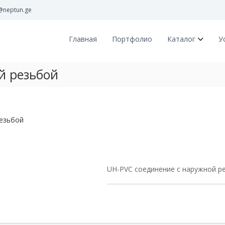
@neptun.ge
Главная
Портфолио
Каталог
У
й резьбой
резьбой
UH-PVC соединение с наружной р