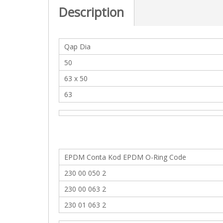
c
Description
t
i
o
n
Qap Dia
50
63 x 50
63
EPDM Conta Kod EPDM O-Ring Code
230 00 050 2
230 00 063 2
230 01 063 2