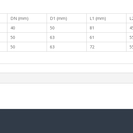
DN (mm)
D1 (mm)
L1 (mm)
L
40
50
81
4
50
63
61
5
50
63
72
5