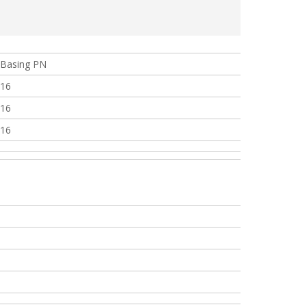
Basing PN
16
16
16