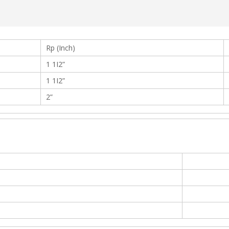
Rp (Inch)
1 1I2”
1 1I2”
2”