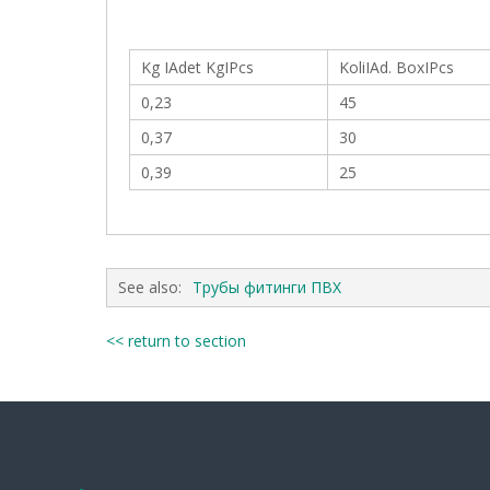
Kg IAdet KgIPcs
KoliIAd. BoxIPcs
0,23
45
0,37
30
0,39
25
See also:
Трубы фитинги ПВХ
<< return to section