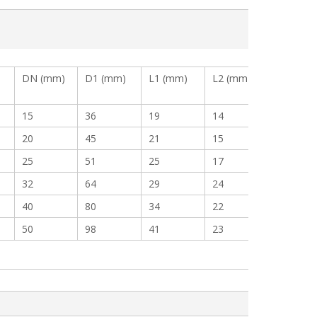
DN (mm)
D1 (mm)
L1 (mm)
L2 (mm)
15
36
19
14
20
45
21
15
25
51
25
17
32
64
29
24
40
80
34
22
50
98
41
23