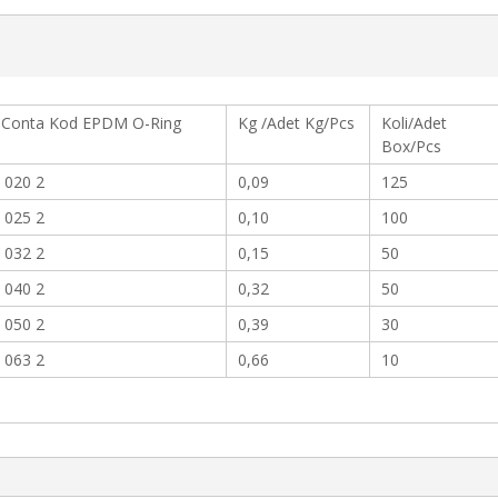
Conta Kod EPDM O-Ring
Kg /Adet Kg/Pcs
Koli/Adet
Box/Pcs
 020 2
0,09
125
 025 2
0,10
100
 032 2
0,15
50
 040 2
0,32
50
 050 2
0,39
30
 063 2
0,66
10