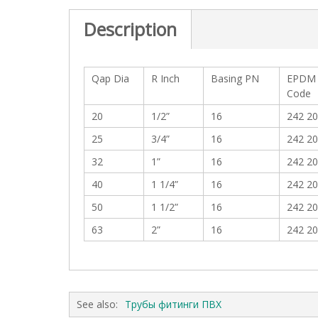
c
t
Description
i
o
n
Qap Dia
R Inch
Basing PN
EPDM 
Code
20
1/2”
16
242 20
25
3/4”
16
242 20
32
1”
16
242 20
40
1 1/4”
16
242 20
50
1 1/2”
16
242 20
63
2”
16
242 20
See also:
Трубы фитинги ПВХ