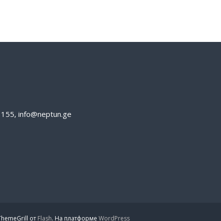
61155, info@neptun.ge
hemeGrill от
Flash
. На платформе
WordPress