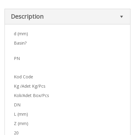
Description
d (mm)
Basin?
PN
Kod Code
Kg /Adet Kg/Pcs
Koli/Adet Box/Pcs
DN
L (mm)
Z (mm)
20