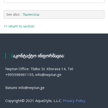
See also:
Пылесосы
<< return to section
საკონტაქტო ინფორმაცია:
Neptun Office: Tbilisi: St. Khorava 14, Tel:
+995598961155, info@neptun.ge
Batumi: info@neptun.ge
Copyright© 2021 AquaStyle, L.L.C.
Privacy Policy