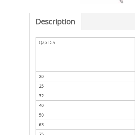
c
t
i
Description
o
n
Qap Dia
20
25
32
40
50
63
75