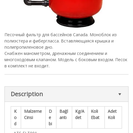
Песочный фильтр для бассейнов Canada. Моноблок из
полиэстера и фибергласса. Вставляющаяся крышка и
полипропиленовое дно.
Снабжен манометром, дренажным соединением и
многоходовым клапаном. Модель с боковым входом. Песок
в комплект не входит.
Description
K
Malzeme
D
Bağl
Kg/A
Koli
Adet
o
Cinsi
e
antı
det
Ebat
Koli
d
bi