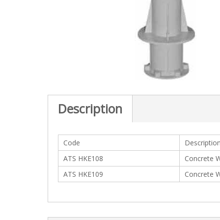
c
t
i
o
n
Description
Code
Descriptio
ATS HKE108
Concrete W
ATS HKE109
Concrete W