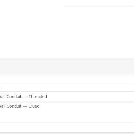
n
all Conduit — Threaded
all Conduit — Glued