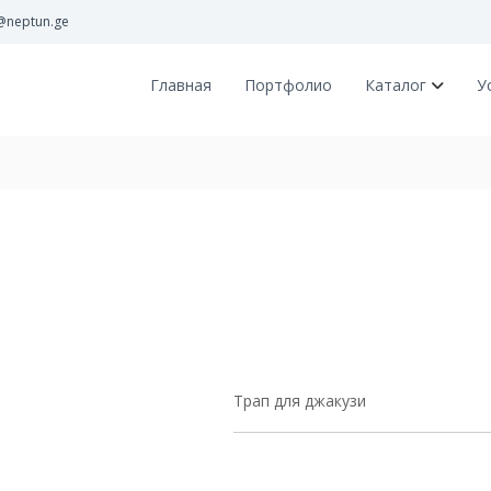
@neptun.ge
Главная
Портфолио
Каталог
У
Трап для джакузи