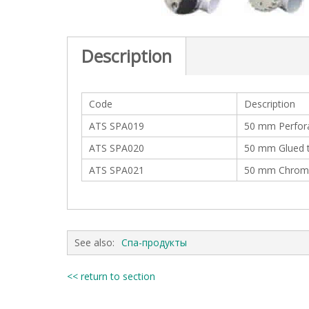
c
t
i
o
Description
n
Code
Description
ATS SPA019
50 mm Perfora
ATS SPA020
50 mm Glued 
ATS SPA021
50 mm Chrome
See also:
Спа-продукты
<< return to section