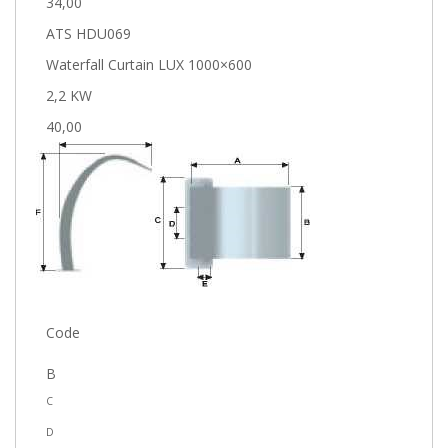
34,00
ATS HDU069
Waterfall Curtain LUX 1000×600
2,2 KW
40,00
Code
B
C
D